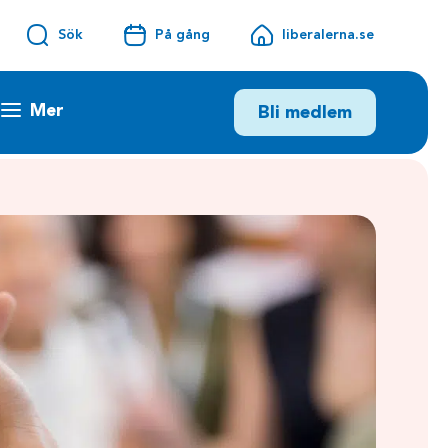
Sök
På gång
liberalerna.se
Mer
Bli medlem