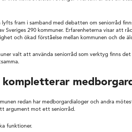
 lyfts fram i samband med debatten om seniorråd finns 
av Sveriges 290 kommuner. Erfarenheterna visar att råde
ktighet och ökad förståelse mellan kommunen och de äl
er valt att använda seniorråd som verktyg finns det 
etsamma.
 kompletterar medborgard
munen redan har medborgardialoger och andra mötesfo
ett argument mot ett seniorråd.
ka funktioner.