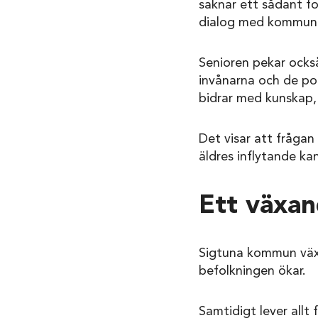
saknar ett sådant fo
dialog med kommun
Senioren pekar ocks
invånarna och de po
bidrar med kunskap,
Det visar att frågan 
äldres inflytande kan
Ett växa
Sigtuna kommun växe
befolkningen ökar.
Samtidigt lever allt 