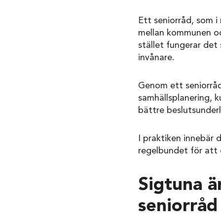
Ett seniorråd, som 
mellan kommunen och
stället fungerar det
invånare.
Genom ett seniorråd 
samhällsplanering, k
bättre beslutsunder
I praktiken innebär
regelbundet för att 
Sigtuna ä
seniorråd