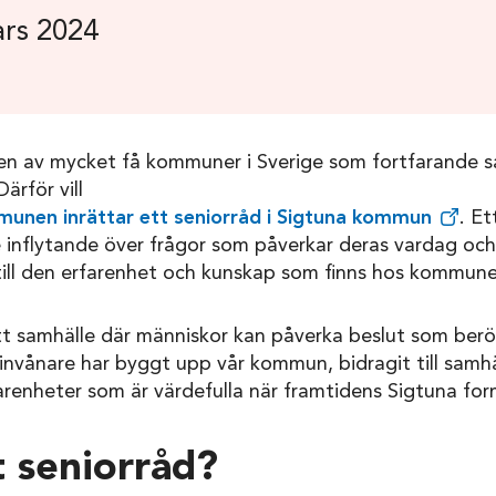
rs 2024
n av mycket få kommuner i Sverige som fortfarande sa
ärför vill
munen inrättar ett seniorråd i Sigtuna kommun
. Et
e inflytande över frågor som påverkar deras vardag oc
ill den erfarenhet och kunskap som finns hos kommunen
ett samhälle där människor kan påverka beslut som berör 
 invånare har byggt upp vår kommun, bidragit till samhä
farenheter som är värdefulla när framtidens Sigtuna for
t seniorråd?