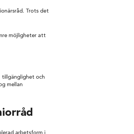
ionärsråd. Trots det
mre möjligheter att
 tillgänglighet och
log mellan
iorråd
blerad arbetsform i