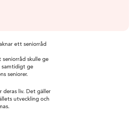
knar ett seniorråd
t seniorråd skulle ge
h samtidigt ge
s seniorer.
deras liv. Det gäller
llets utveckling och
mas.