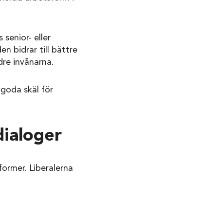
senior- eller
n bidrar till bättre
dre invånarna.
goda skäl för
ialoger
rmer. Liberalerna