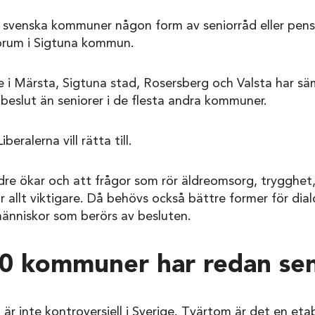
a svenska kommuner någon form av seniorråd eller pens
orum i Sigtuna kommun.
e i Märsta, Sigtuna stad, Rosersberg och Valsta har sä
eslut än seniorer i de flesta andra kommuner.
beralerna vill rätta till.
ldre ökar och att frågor som rör äldreomsorg, trygghet,
r allt viktigare. Då behövs också bättre former för dia
nniskor som berörs av besluten.
0 kommuner har redan sen
är inte kontroversiell i Sverige. Tvärtom är det en eta