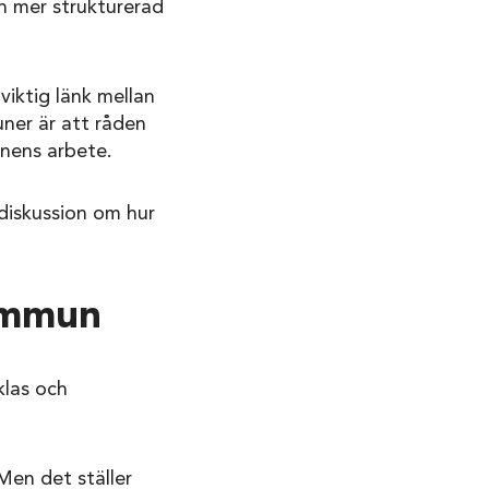
n mer strukturerad
iktig länk mellan
ner är att råden
unens arbete.
 diskussion om hur
ommun
klas och
 Men det ställer