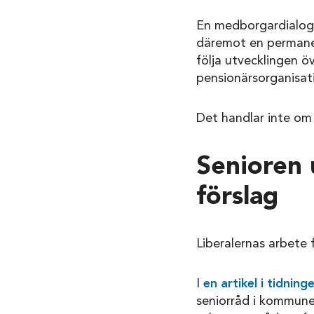
En medborgardialog är
däremot en permanen
följa utvecklingen ö
pensionärsorganisat
Det handlar inte om
Senioren
förslag
Liberalernas arbete 
I
en artikel i tidnin
seniorråd i kommune