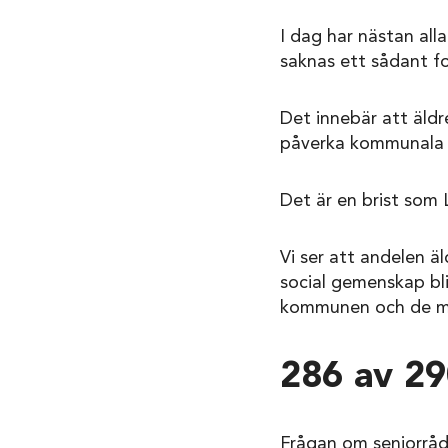
I dag har nästan all
saknas ett sådant f
Det innebär att äldr
påverka kommunala b
Det är en brist som Li
Vi ser att andelen ä
social gemenskap bli
kommunen och de mä
286 av 29
Frågan om seniorråd 