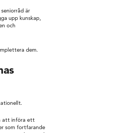
 seniorråd är
gga upp kunskap,
nen och
omplettera dem.
nas
tionellt.
 att införa ett
er som fortfarande