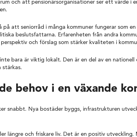
rum och att pensionärsorganisationer ser ett värde i e
en.
å på att seniorråd i många kommuner fungerar som en v
litiska beslutsfattarna. Erfarenheten från andra kommu
 perspektiv och förslag som stärker kvaliteten i komm
inte bara är viktig lokalt. Den är en del av en nationell
 stärkas.
nde behov i en växande k
r snabbt. Nya bostäder byggs, infrastrukturen utvec
fler längre och friskare liv. Det är en positiv utveckling.