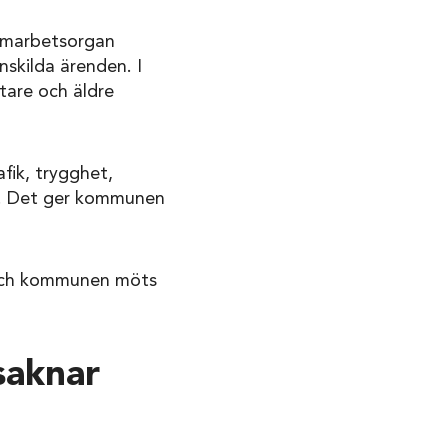
samarbetsorgan
skilda ärenden. I
tare och äldre
fik, trygghet,
tas. Det ger kommunen
r och kommunen möts
saknar