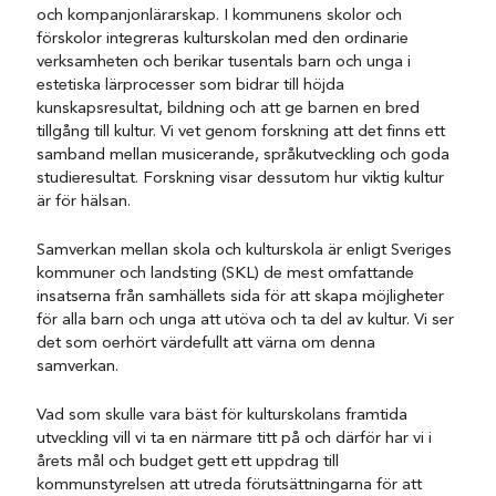
och kompanjonlärarskap. I kommunens skolor och
förskolor integreras kulturskolan med den ordinarie
verksamheten och berikar tusentals barn och unga i
estetiska lärprocesser som bidrar till höjda
kunskapsresultat, bildning och att ge barnen en bred
tillgång till kultur. Vi vet genom forskning att det finns ett
samband mellan musicerande, språkutveckling och goda
studieresultat. Forskning visar dessutom hur viktig kultur
är för hälsan.
Samverkan mellan skola och kulturskola är enligt Sveriges
kommuner och landsting (SKL) de mest omfattande
insatserna från samhällets sida för att skapa möjligheter
för alla barn och unga att utöva och ta del av kultur. Vi ser
det som oerhört värdefullt att värna om denna
samverkan.
Vad som skulle vara bäst för kulturskolans framtida
utveckling vill vi ta en närmare titt på och därför har vi i
årets mål och budget gett ett uppdrag till
kommunstyrelsen att utreda förutsättningarna för att