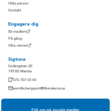
Hitta person
Kontakt
Engagera dig
Bli medlem
På gång
Våra vänner
Sigtuna
Södergatan 20
195 85 Märsta
073-707 03 40
pernilla.bergqvist@liberalerna.se
Följ oss på sociala medier