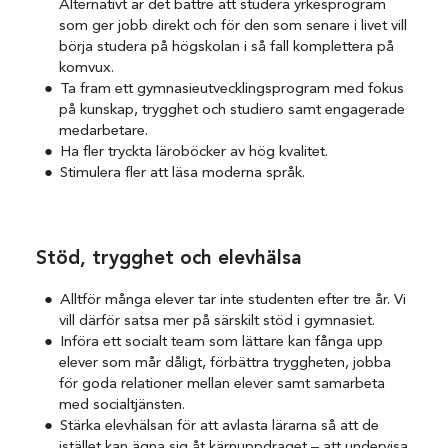
Alternativt är det bättre att studera yrkesprogram
som ger jobb direkt och för den som senare i livet vill
börja studera på högskolan i så fall komplettera på
komvux.
Ta fram ett gymnasieutvecklingsprogram med fokus
på kunskap, trygghet och studiero samt engagerade
medarbetare.
Ha fler tryckta läroböcker av hög kvalitet.
Stimulera fler att läsa moderna språk.
Stöd, trygghet och elevhälsa
Alltför många elever tar inte studenten efter tre år. Vi
vill därför satsa mer på särskilt stöd i gymnasiet.
Införa ett socialt team som lättare kan fånga upp
elever som mår dåligt, förbättra tryggheten, jobba
för goda relationer mellan elever samt samarbeta
med socialtjänsten.
Stärka elevhälsan för att avlasta lärarna så att de
istället kan ägna sig åt kärnuppdraget – att undervisa.