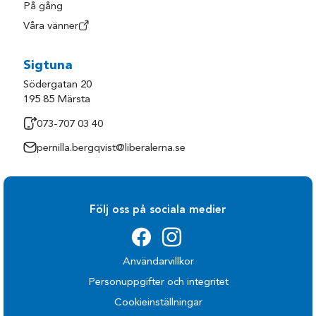
På gång
Våra vänner
Sigtuna
Södergatan 20
195 85 Märsta
073-707 03 40
pernilla.bergqvist@liberalerna.se
Följ oss på sociala medier
Användarvillkor
Personuppgifter och integritet
Cookieinställningar