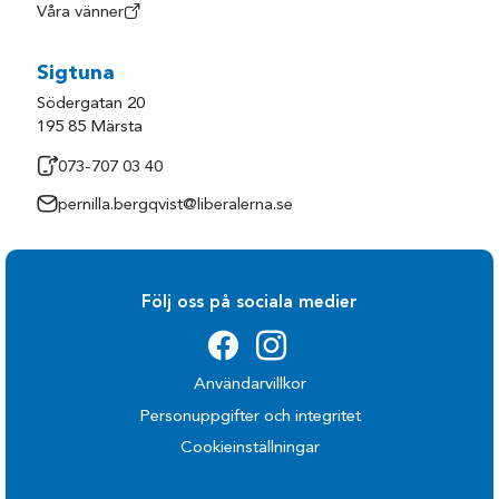
Våra vänner
Sigtuna
Södergatan 20
195 85 Märsta
073-707 03 40
pernilla.bergqvist@liberalerna.se
Följ oss på sociala medier
Användarvillkor
Personuppgifter och integritet
Cookieinställningar