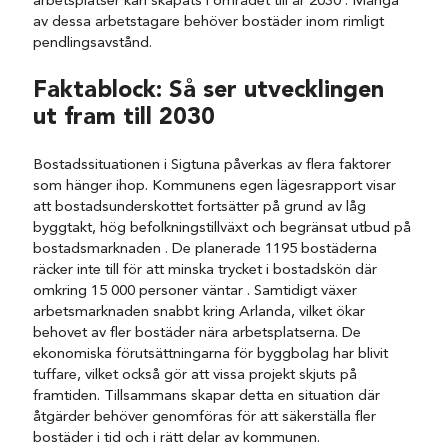
arbetsplatser kan skapats i området till år 2030 . Många
av dessa arbetstagare behöver bostäder inom rimligt
pendlingsavstånd.
Faktablock: Så ser utvecklingen
ut fram till 2030
Bostadssituationen i Sigtuna påverkas av flera faktorer
som hänger ihop. Kommunens egen lägesrapport visar
att bostadsunderskottet fortsätter på grund av låg
byggtakt, hög befolkningstillväxt och begränsat utbud på
bostadsmarknaden . De planerade 1195 bostäderna
räcker inte till för att minska trycket i bostadskön där
omkring 15 000 personer väntar . Samtidigt växer
arbetsmarknaden snabbt kring Arlanda, vilket ökar
behovet av fler bostäder nära arbetsplatserna. De
ekonomiska förutsättningarna för byggbolag har blivit
tuffare, vilket också gör att vissa projekt skjuts på
framtiden. Tillsammans skapar detta en situation där
åtgärder behöver genomföras för att säkerställa fler
bostäder i tid och i rätt delar av kommunen.